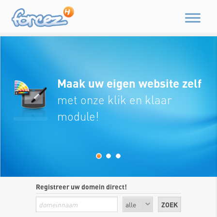
Maak uw eigen website zelf
met onze klik en klaar
module!
Registreer uw domein direct!
ZOEK