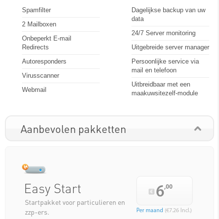
Spamfilter
Dagelijkse backup van uw
data
2 Mailboxen
24/7 Server monitoring
Onbeperkt E-mail
Redirects
Uitgebreide server manager
Autoresponders
Persoonlijke service via
mail en telefoon
Virusscanner
Uitbreidbaar met een
Webmail
maakuwsitezelf-module
Aanbevolen pakketten
Easy Start
6
,00
Startpakket voor particulieren en
zzp-ers.
Per maand
(€7.26 Incl.)